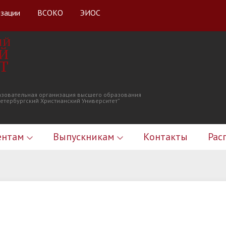
изации
ВСОКО
ЭИОС
ИЙ
Й
Т
азовательная организация высшего образования
Петербургский Христианский Университет”
ентам
Выпускникам
Контакты
Рас