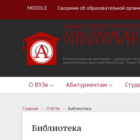
MOODLE
Сведения об образовательной орган
САНКТ-ПЕТЕРБУРГСК
ХРИСТИАНСКИ
УНИВЕРСИТЕ
Религиозная организация — духовная обр
евангельских христиан-баптистов “Санкт-
О ВУЗе
Абитуриентам
Студ
Главная
О ВУЗе
Библиотека
Библиотека